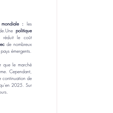
 mondiale :
 les 
nde.Une 
politique 
réduit le coût 
vec 
de nombreux 
es pays émergents.
r que le marché 
erme. Cependant, 
e continuation de 
 qu’en 2025. Sur 
ours.