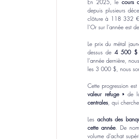
En 2025, le 
cours 
depuis plusieurs déc
clôture à 118 332 € 
l’Or sur l’année est 
Le prix du métal jau
dessus de 
4 500 $ 
l’année dernière, nous
les 3 000 $, nous s
Cette progression est
valeur refuge »
 de l
centrales
, qui cherche
Les 
achats des banque
cette année
. De nomb
volume d’achat supéri