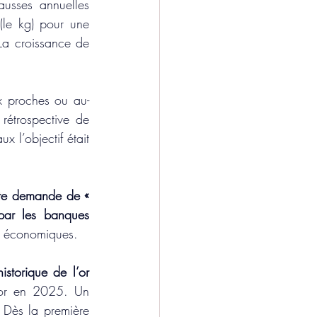
ausses annuelles 
le kg) pour une 
a croissance de 
x proches ou au-
rétrospective de 
l’objectif était 
rte demande de « 
par les banques 
es économiques. 
storique de l’or 
’or en 2025. Un 
 Dès la première 