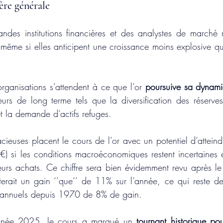
ère générale
 même si elles anticipent une croissance moins explosive qu
rganisations s’attendent à ce que l’or 
poursuive sa dynam
urs de long terme tels que la diversification des réserves, 
 la demande d’actifs refuges.
cieuses placent le cours de l’or avec un potentiel d’atteind
) si les conditions macroéconomiques restent incertaines e
eurs achats. Ce chiffre sera bien évidemment revu après le p
erait un gain ‘’que’’ de 11% sur l’année, ce qui reste d
 annuels depuis 1970 de 8% de gain.
’année 2025, le cours a marqué un 
tournant historique pou