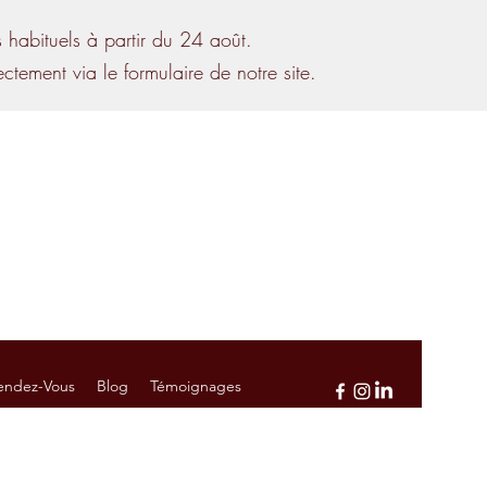
habituels à partir du 24 août.
tement via le formulaire de notre site.
Contactez-Nous
5 / 13h45 - 17h45
5 - 16h45
ment
endez-Vous
Blog
Témoignages