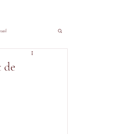
seil
t de