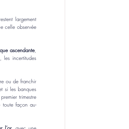
Les prévisions des grandes institutions financières et des analystes de marché restent largement 
e celle observée 
ique ascendante
, 
les incertitudes 
re ou de franchir 
t si les banques 
remier trimestre 
e toute façon au-
r l’or
, avec une 