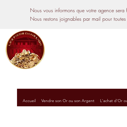
Nous vous informons que votre agence sera f
Nous restons joignables par mail pour toutes
Les Pieds dans l’Or
24 Rue Panhard et Levassor,
33510 Andernos-les-Bains
09 86 26 15 50
Accueil
Vendre son Or ou son Argent
L'achat d'Or o