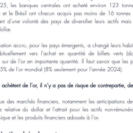
25, les banques centrales ont acheté environ 123  tonne
e et le Brésil ont chacun acquis pas moins de 16 tonnes d
t d’une volonté des pays de diversifier leurs actifs mais 
llar.
sation accru, pour les pays émergents, a changé leurs habi
ituellement vers l’achat en quantité de billets verts (dol
i sur de l’or en importante quantité. Il faut savoir que les
15% de l’or mondial (8% seulement pour l’année 2024).
chètent de l’or, il n’y a pas de risque de contrepartie, de fai
que des marchés financiers, notamment les anticipations de
se relative du dollar et l’attrait pour les actifs non-rémunér
sique et les produits financiers adossés à l’or.