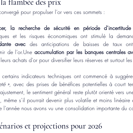
la flambée des prix
 convergé pour propulser l’or vers ces sommets :
, la recherche de sécurité en période d’incertitude
iques et les risques économiques ont stimulé la dema
dante avec 
des anticipations de baisses de taux ont 
nir de l’or.Une 
accumulation par les banques centrales a
 leurs achats d’or pour diversifier leurs réserves et surtout l
 certains indicateurs techniques ont commencé à suggére
eté »
, avec des prises de bénéfices potentielles à court t
justement, le sentiment général reste plutôt orienté vers un
, même s’il pourrait devenir plus volatile et moins linéaire
de l’année nous avons vu une consolidation importante du c
cénarios et projections pour 2026