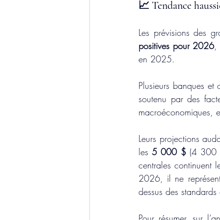
📈 Tendance haussi
positives pour 2026
,
en 2025.
Plusieurs banques et o
soutenu par des facte
macroéconomiques, et
Leurs projections auda
les 
5 000 $ 
(4 300 €
centrales continuent l
2026, il ne représent
dessus des standards
Pour résumer, sur l