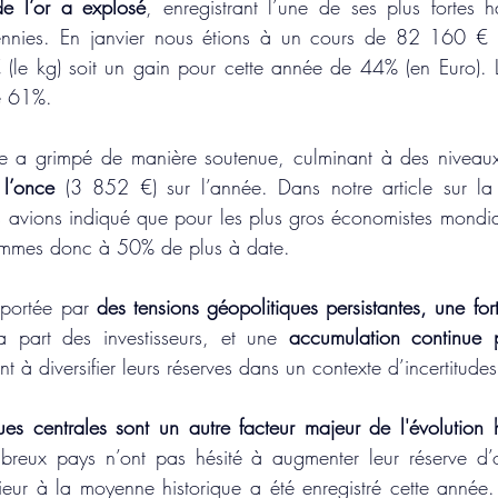
de l’or a explosé
, enregistrant l’une de ses plus fortes h
ennies. En janvier nous étions à un cours de 82 160 € (
(le kg) soit un gain pour cette année de 44% (en Euro). L
de 61%.
ne a grimpé de manière soutenue, culminant à des niveau
l’once
 (3 852 €) sur l’année. Dans notre article sur la 
 avions indiqué que pour les plus gros économistes mondiaux 
ommes donc à 50% de plus à date. 
 portée par 
des tensions géopolitiques persistantes, une fo
a part des investisseurs, et une 
accumulation continue 
nt à diversifier leurs réserves dans un contexte d’incertitud
s centrales sont un autre facteur majeur de l'évolution hi
reux pays n’ont pas hésité à augmenter leur réserve d
eur à la moyenne historique a été enregistré cette année.