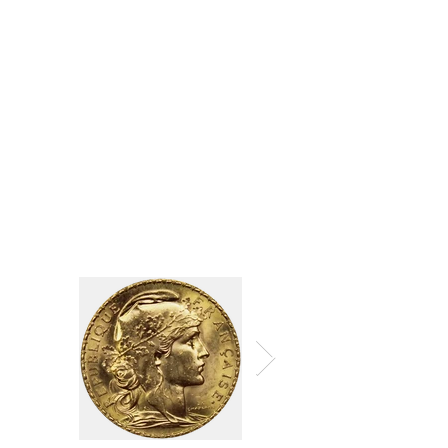
Les Pieds dans l’Or
09 86 26 15 50
24 Rue Panhard et Levassor,
33510 Andernos-les-Bains
Contactez-Nous