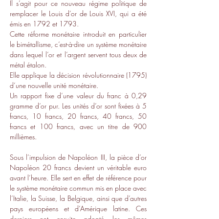
Il s’agit pour ce nouveau régime politique de 
remplacer le Louis d’or de Louis XVI, qui a été 
émis en 1792 et 1793.
Cette réforme monétaire introduit en particulier 
le bimétallisme, c’est-à-dire un système monétaire 
dans lequel l’or et l’argent servent tous deux de 
métal étalon. 
Elle applique la décision révolutionnaire (1795) 
d’une nouvelle unité monétaire.
Un rapport fixe d’une valeur du franc à 0,29 
gramme d’or pur. Les unités d’or sont fixées à 5 
francs, 10 francs, 20 francs, 40 francs, 50 
francs et 100 francs, avec un titre de 900 
millièmes.
Sous l’impulsion de Napoléon III, la pièce d’or 
Napoléon 20 francs devient un véritable euro 
avant l’heure. Elle sert en effet de référence pour 
le système monétaire commun mis en place avec 
l’Italie, la Suisse, la Belgique, ainsi que d’autres 
pays européens et d’Amérique latine. Ces 
derniers ont ensuite adopté les mêmes 