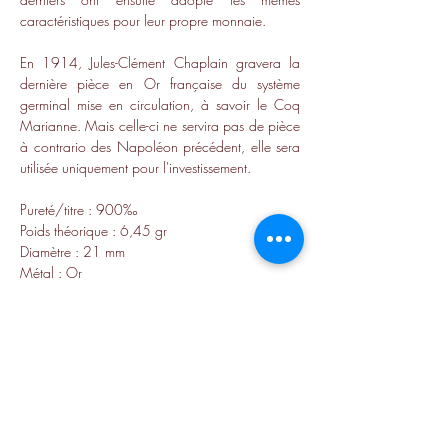
caractéristiques pour leur propre monnaie.
En 1914, Jules-Clément Chaplain gravera la 
dernière pièce en Or française du système 
germinal mise en circulation, à savoir le Coq 
Marianne. Mais celle-ci ne servira pas de pièce 
à contrario des Napoléon précédent, elle sera 
utilisée uniquement pour l'investissement.​
Pureté/titre : 900‰
Poids théorique : 6,45 gr
Diamètre : 21 mm
Métal : Or
Début de frappe : 1803
Pays d'émission : France
Les Pieds dans l’Or
agence@lespiedsdanslor.com
09 86 26 15 50