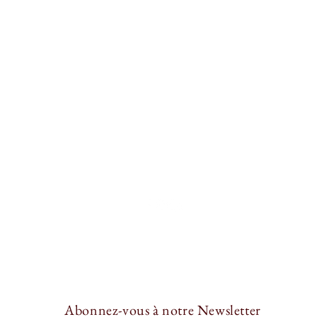
Contact
Mentions Légales
Les Pieds dans l’Or
anslor.com
Lun
5 50
Mardi, Jeudi et Vend
Mercredi : 9
3510 Andernos-les-Bains
Samedi 
© 2023 par Les Pieds dans l’Or. Créé avec Wix.com
Abonnez-vous à notre Newsletter