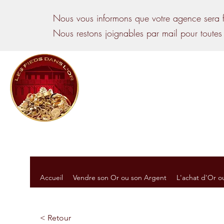
Nous vous informons que votre agence sera f
Nous restons joignables par mail pour toutes
Les Pieds dans l’Or
24 Rue Panhard et Levassor,
33510 Andernos-les-Bains
09 86 26 15 50
Accueil
Vendre son Or ou son Argent
L'achat d'Or o
< Retour