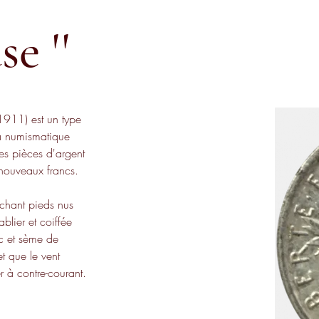
e ''
911) est un type 
a numismatique 
es pièces d'argent 
 nouveaux francs.
chant pieds nus 
blier et coiffée 
c et sème de 
et que le vent 
r à contre-courant. 