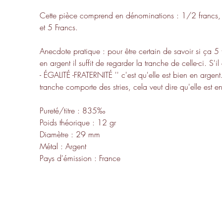
Cette pièce comprend en dénominations : 1/2 francs, 
et 5 Francs.
Anecdote pratique : pour être certain de savoir si ça 5 
en argent il suffit de regarder la tranche de celle-ci. S'il e
- ÉGALITÉ -FRATERNITÉ '' c'est qu'elle est bien en argen
tranche comporte des stries, cela veut dire qu'elle est e
Pureté/titre : 835‰
Poids théorique : 12 gr
Diamètre : 29 mm
Métal : Argent
Pays d'émission : France