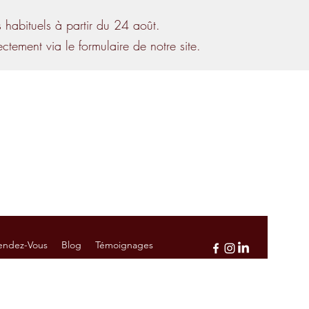
habituels à partir du 24 août.
tement via le formulaire de notre site.
Contactez-Nous
5 / 13h45 - 17h45
5 - 16h45
ment
endez-Vous
Blog
Témoignages