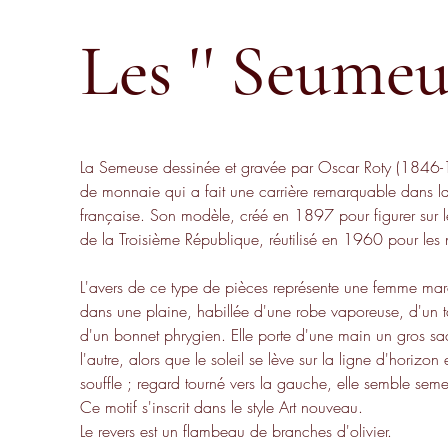
Les '' Seumeus
La Semeuse dessinée et gravée par Oscar Roty (1846-1
de monnaie qui a fait une carrière remarquable dans l
française. Son modèle, créé en 1897 pour figurer sur l
de la Troisième République, réutilisé en 1960 pour les
L'avers de ce type de pièces représente une femme mar
dans une plaine, habillée d'une robe vaporeuse, d'un ta
d'un bonnet phrygien. Elle porte d'une main un gros sa
l'autre, alors que le soleil se lève sur la ligne d'horizon 
souffle ; regard tourné vers la gauche, elle semble seme
Ce motif s'inscrit dans le style Art nouveau.
Le revers est un flambeau de branches d'olivier.