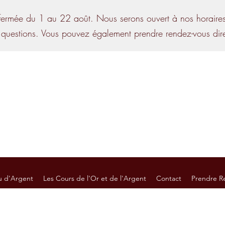
ermée du 1 au 22 août. Nous serons ouvert à nos horaires 
 questions. Vous pouvez également prendre rendez-vous direc
Nos horaires :
Lundi : 13h45 - 17h45
Mardi, Jeudi et Vendredi : 9h30 - 11h4
Mercredi : 9h30 - 11h45 / 13h4
Samedi : sur RDV unique
u d'Argent
Les Cours de l'Or et de l'Argent
Contact
Prendre R