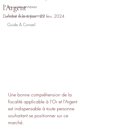
l'Argent
Les sujets annexes
Achat & Investissement
Dernière mise à jour :
22 févr. 2024
Guide & Conseil
Une bonne compréhension de la 
fiscalité applicable à l’Or et l’Argent 
est indispensable à toute personne 
souhaitant se positionner sur ce 
marché. 