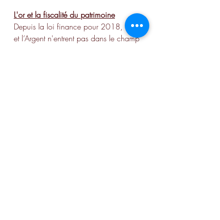
L'or et la fiscalité du patrimoine
Depuis la loi finance pour 2018, l'Or 
et l’Argent n'entrent pas dans le champ 
d'application de l'IFI.
Le cas des non-résidents
Les dispositions ci-dessus s’appliquent 
aux résidents fiscaux français. Les 
particuliers n’ayant pas leur domicile 
fiscal en France et qui réalisent une 
vente d’or en France sont exonérés de 
taxe forfaitaire à la revente et 
échappent donc à l’imposition en 
France. Ils sont néanmoins susceptibles 
d’être imposés dans leur pays de 
résidence.
Les sujets annexes